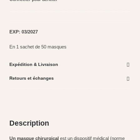
Lime à ongles électrique
Moustiquaire lit de bébé
Tige d’échappement
EXP: 03/2027
En 1 sachet de 50 masques
Expédition & Livraison
Retours et échanges
Description
Un masque chirurgical
est un dispositif médical (norme