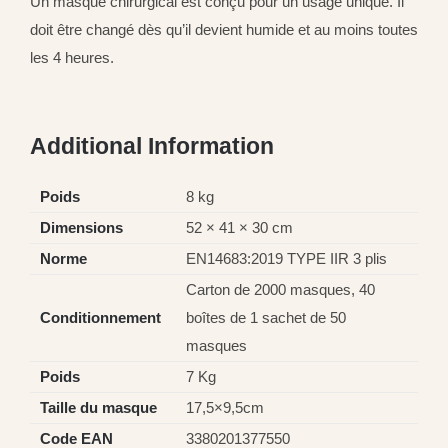
Un masque chirurgical est conçu pour un usage unique. Il
doit être changé dès qu’il devient humide et au moins toutes
les 4 heures.
Additional Information
Poids
8 kg
Dimensions
52 × 41 × 30 cm
Norme
EN14683:2019 TYPE IIR 3 plis
Carton de 2000 masques, 40
Conditionnement
boîtes de 1 sachet de 50
masques
Poids
7 Kg
Taille du masque
17,5×9,5cm
Code EAN
3380201377550